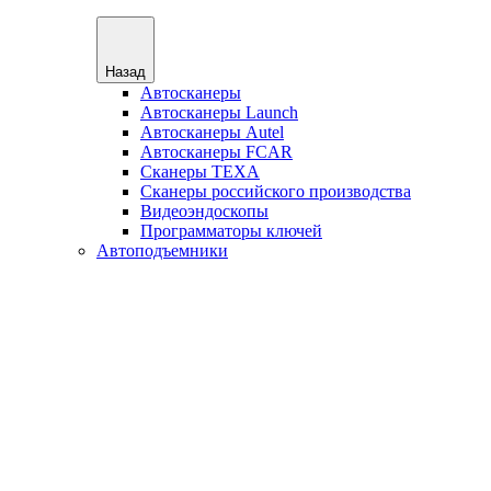
Назад
Автосканеры
Автосканеры Launch
Автосканеры Autel
Автосканеры FCAR
Сканеры TEXA
Сканеры российского производства
Видеоэндоскопы
Программаторы ключей
Автоподъемники