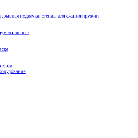
взрывная подкачка, стенды для сжатия пружин
рументальные
аске
систем
борудование