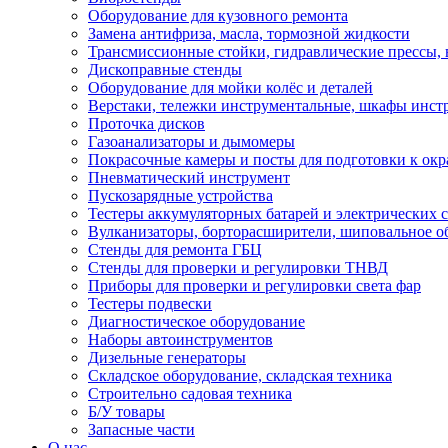
Оборудование для кузовного ремонта
Замена антифриза, масла, тормозной жидкости
Трансмиссионные стойки, гидравлические прессы, 
Дископравные стенды
Оборудование для мойки колёс и деталей
Верстаки, тележки инструментальные, шкафы инст
Проточка дисков
Газоанализаторы и дымомеры
Покрасочные камеры и посты для подготовки к окр
Пневматический инструмент
Пускозарядные устройства
Тестеры аккумуляторных батарей и электрических 
Вулканизаторы, борторасширители, шиповальное о
Стенды для ремонта ГБЦ
Стенды для проверки и регулировки ТНВД
Приборы для проверки и регулировки света фар
Тестеры подвески
Диагностическое оборудование
Наборы автоинструментов
Дизельные генераторы
Складское оборудование, складская техника
Строительно садовая техника
Б/У товары
Запасные части
О нас