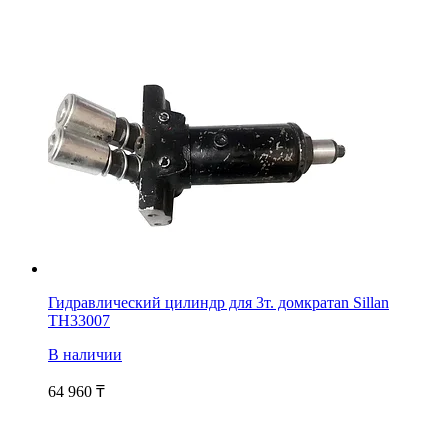
Гидравлический цилиндр для 3т. домкратаn Sillan
TH33007
В наличии
64 960
₸