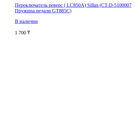
Переключатель реверс ( LC850A) Sillan (CT-D-5100007
Пружина педали GT885C)
В наличии
1 700
₸