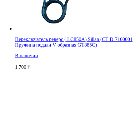
Переключатель реверс ( LC850A) Sillan (CT-D-7100001
Пружина педали V образная GT885C)
В наличии
1 700
₸