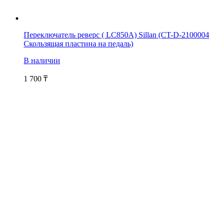
Переключатель реверс ( LC850A) Sillan (CT-D-2100004
Скользящая пластина на педаль)
В наличии
1 700
₸