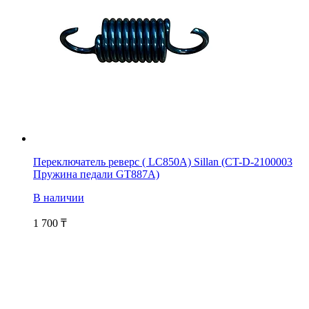
Переключатель реверс ( LC850A) Sillan (CT-D-2100003
Пружина педали GT887A)
В наличии
1 700
₸