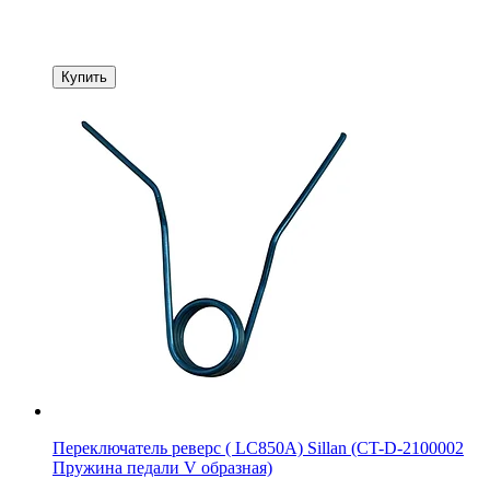
Купить
Переключатель реверс ( LC850A) Sillan (CT-D-2100002
Пружина педали V образная)