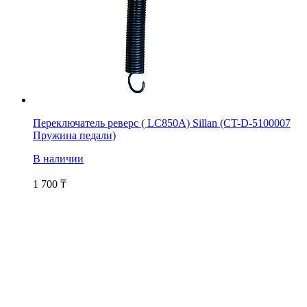
Переключатель реверс ( LC850A) Sillan (CT-D-5100007
Пружина педали)
В наличии
1 700
₸