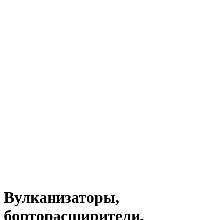
Вулканизаторы,
борторасширители,