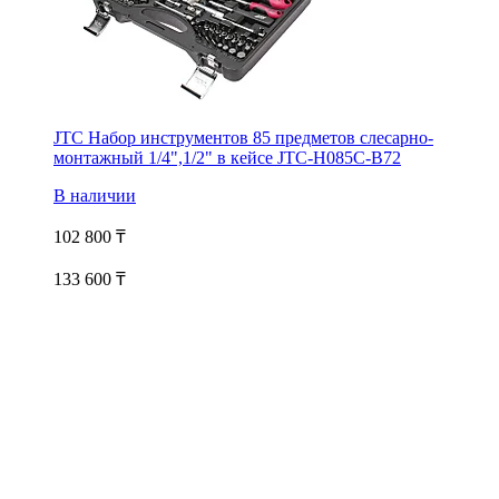
JTC Набор инструментов 85 предметов слесарно-
монтажный 1/4",1/2" в кейсе JTC-H085C-B72
В наличии
102 800
₸
133 600 ₸